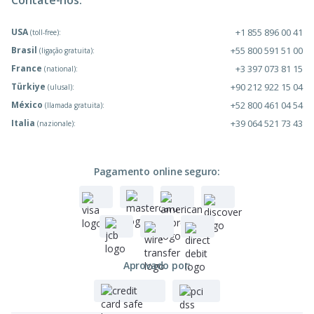
Contate-nos:
USA
+1 855 896 00 41
(toll-free):
Brasil
+55 800 591 51 00
(ligação gratuita):
France
+3 397 073 81 15
(national):
Türkiye
+90 212 922 15 04
(ulusal):
México
+52 800 461 04 54
(llamada gratuita):
Italia
+39 064 521 73 43
(nazionale):
Pagamento online seguro:
Aprovado por: