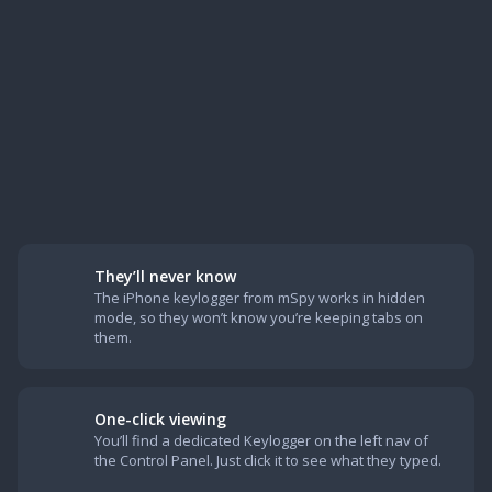
They’ll never know
The iPhone keylogger from mSpy works in hidden
mode, so they won’t know you’re keeping tabs on
them.
One-click viewing
You’ll find a dedicated Keylogger on the left nav of
the Control Panel. Just click it to see what they typed.