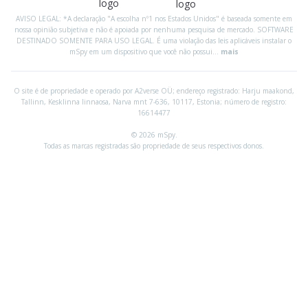
AVISO LEGAL: *A declaração "A escolha nº1 nos Estados Unidos" é baseada somente em
nossa opinião subjetiva e não é apoiada por nenhuma pesquisa de mercado. SOFTWARE
DESTINADO SOMENTE PARA USO LEGAL. É uma violação das leis aplicáveis instalar o
mSpy em um dispositivo que você não possui...
mais
O site é de propriedade e operado por A2verse OÜ; endereço registrado:
Harju maakond,
Tallinn, Kesklinna linnaosa, Narva mnt 7-636, 10117, Estonia; número de registro:
16614477
© 2026 mSpy.
Todas as marcas registradas são propriedade de seus respectivos donos.