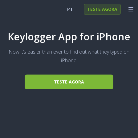
PT
TESTE AGORA
English
ENTRAR
Keylogger App for iPhone
Deutsch
FUNÇÕES
Now it’s easier than ever to find out what they typed on
Español
SOLUÇÕES
iPhone.
Türkçe
FAQ
Polski
TESTE AGORA