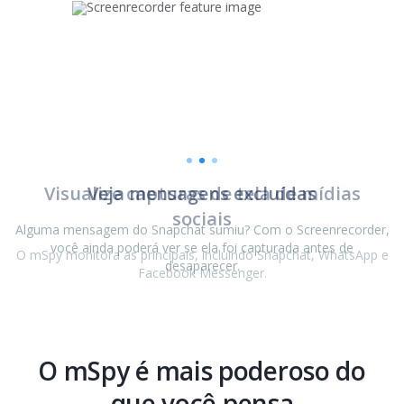
em
Veja mensagens excluídas
Alguma mensagem do Snapchat sumiu? Com o Screenrecorder,
você ainda poderá ver se ela foi capturada antes de
p e
p e
desaparecer.
O mSpy é mais poderoso do
que você pensa