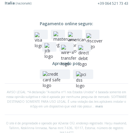
Italia
+39 064 521 73 43
(nazionale):
Pagamento online seguro:
Aprovado por:
AVISO LEGAL: *A declaração "A escolha nº1 nos Estados Unidos" é baseada somente em
nossa opinião subjetiva e não é apoiada por nenhuma pesquisa de mercado. SOFTWARE
DESTINADO SOMENTE PARA USO LEGAL. É uma violação das leis aplicáveis instalar o
mSpy em um dispositivo que você não possui...
mais
O site é de propriedade e operado por A2verse OÜ; endereço registrado:
Harju maakond,
Tallinn, Kesklinna linnaosa, Narva mnt 7-636, 10117, Estonia; número de registro:
16614477