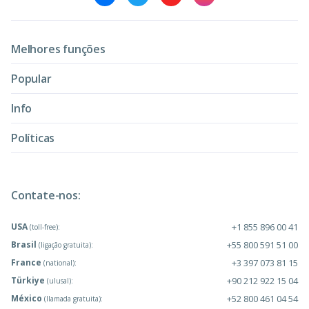
Melhores funções
Popular
Info
Políticas
Contate-nos:
USA
+1 855 896 00 41
(toll-free):
Brasil
+55 800 591 51 00
(ligação gratuita):
France
+3 397 073 81 15
(national):
Türkiye
+90 212 922 15 04
(ulusal):
México
+52 800 461 04 54
(llamada gratuita):