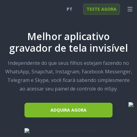
PT
TESTE AGORA
English
ENTRAR
Melhor aplicativo
Deutsch
FUNÇÕES
gravador de tela invisível
Español
SOLUÇÕES
Independente do que seus filhos estejam fazendo no
Türkçe
FAQ
WhatsApp, Snapchat, Instagram, Facebook Messenger,
العربية
Telegram e Skype, você ficará sabendo simplesmente
ao acessar seu painel de controle do mSpy.
ADQUIRA AGORA