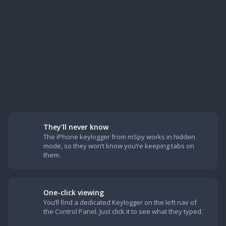
They’ll never know
The iPhone keylogger from mSpy works in hidden
mode, so they won’t know you’re keeping tabs on
them.
One-click viewing
You’ll find a dedicated Keylogger on the left nav of
the Control Panel. Just click it to see what they typed.