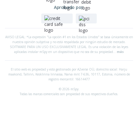
Aprobado por:
AVISO LEGAL: *La expresión "La opción #1 en los Estados Unidos" se basa únicamente en
nuestra opinión subjetiva y no está respaldada por ningún estudio de mercado.
SOFTWARE PARA UN USO EXCLUSIVAMENTE LEGAL. Es una violación de las leyes
aplicadas instalar mSpy en un dispositivo que no sea de su propiedad...
más
El sitio web es propiedad y está gestionado por A2verse OÜ, domicilio social:
Harju
maakond, Tallinn, Kesklinna linnaosa, Narva mnt 7-636, 10117, Estonia, número de
registro mercantil: 16614477
© 2026 mSpy.
Todas las marcas comerciales son propiedad de sus respectivos dueños.