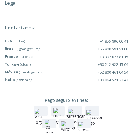
Legal
Contáctanos:
USA
+1 855 896 00 41
(toll-free):
Brasil
+55 800 591 51 00
(ligação gratuita):
France
+3 397 073 81 15
(national):
Türkiye
+90 212 922 15 04
(ulusal):
México
+52 800 461 04 54
(llamada gratuita):
Italia
+39 064 521 73 43
(nazionale):
Pago seguro en línea: