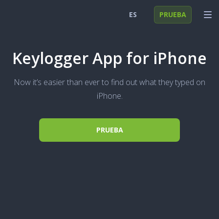
ES
PRUEBA
English
INICIAR SESIÓN
Keylogger App for iPhone
Deutsch
FUNCIONES
Now it’s easier than ever to find out what they typed on
Español
SOLUCIONES
iPhone.
Türkçe
FAQ
Polski
PRUEBA