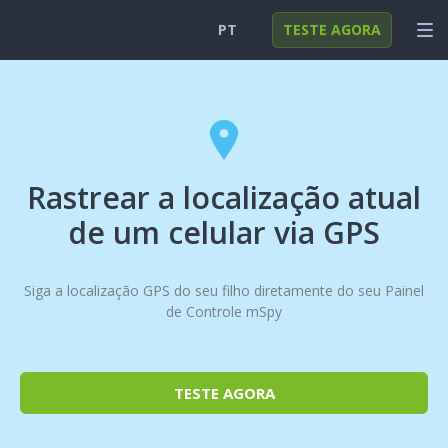
PT
TESTE AGORA
English
ENTRAR
Deutsch
FUNÇÕES
Español
SOLUÇÕES
Rastrear a localização atual
Türkçe
FAQ
de um celular via GPS
日本
Siga a localização GPS do seu filho diretamente do seu Painel
Polski
de Controle mSpy
Nederlands
TESTE AGORA