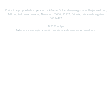
O site é de propriedade e operado por A2verse OÜ; endereço registrado:
Harju maakond,
Tallinn, Kesklinna linnaosa, Narva mnt 7-636, 10117, Estonia; número de registro:
16614477
© 2026 mSpy.
Todas as marcas registradas são propriedade de seus respectivos donos.