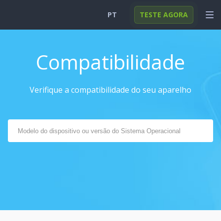
PT
TESTE AGORA
English
ENTRAR
O dispositivo alvo deve rodar Android 4+
Compatibilidade
O dispositivo Android alvo deve estar conectado à Internet.
Deutsch
FUNÇÕES
Você precisa de acesso físico ao dispositivo para instalar o
Español
SOLUÇÕES
mSpy.
Verifique a compatibilidade do seu aparelho
O monitoramento de mensageiros instantâneos funciona
Türkçe
FAQ
somente em Androids com acesso root.
日本
Funcionalidades Suportadas:
Polski
Monitore aplicativos de comunicação (Snapchat, Skype,
Nederlands
Mensageiro do Facebook, Rede Social, Viber, Line,
WhatsApp, Telegram) e bloqueio-os
Localização Atual via GPS / Delimitação Geográfica
SMS Enviada / Recebida (até mesmo as apagadas
recentemente) ,Hangouts