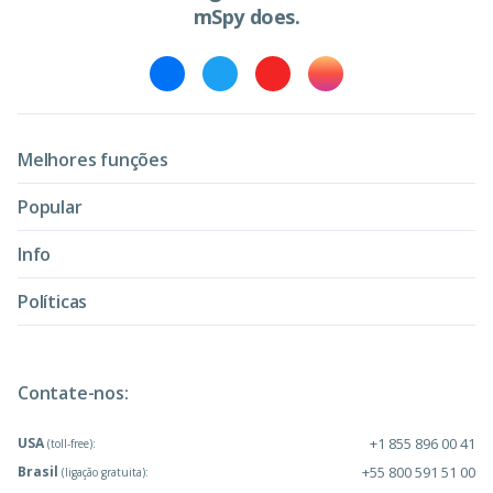
mSpy does.
Melhores funções
Popular
Info
Políticas
Contate-nos:
USA
+1 855 896 00 41
(toll-free):
Brasil
+55 800 591 51 00
(ligação gratuita):