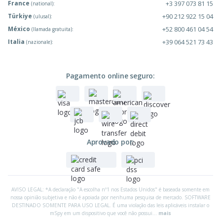
France
+3 397 073 81 15
(national):
Türkiye
+90 212 922 15 04
(ulusal):
México
+52 800 461 04 54
(llamada gratuita):
Italia
+39 064 521 73 43
(nazionale):
Pagamento online seguro:
Aprovado por:
AVISO LEGAL: *A declaração "A escolha nº1 nos Estados Unidos" é baseada somente em
nossa opinião subjetiva e não é apoiada por nenhuma pesquisa de mercado. SOFTWARE
DESTINADO SOMENTE PARA USO LEGAL. É uma violação das leis aplicáveis instalar o
mSpy em um dispositivo que você não possui...
mais