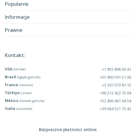
Popularne
Informacje
Prawne
Kontakt:
USA
+1 855 896 00 41
(toll-free):
Brasil
+55 800 591 51 00
(ligação gratuita):
France
+3 397 073 81 15
(national):
Türkiye
+90 212 922 15 04
(ulusal):
México
+52 800 461 04 54
(llamada gratuita):
Italia
+39 064 521 73 43
(nazionale):
Bezpieczne płatności online: