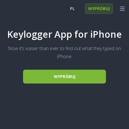
PL
WYPRÓBUJ
English
ZALOGUJ SIĘ
Keylogger App for iPhone
Deutsch
FUNKCJE
Now it’s easier than ever to find out what they typed on
Español
ROZWIĄZANIA
iPhone.
Türkçe
FAQ
Polski
WYPRÓBUJ