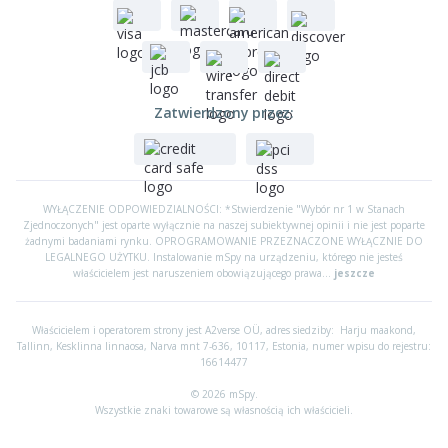
Zatwierdzony przez:
WYŁĄCZENIE ODPOWIEDZIALNOŚCI: *Stwierdzenie "Wybór nr 1 w Stanach
Zjednoczonych" jest oparte wyłącznie na naszej subiektywnej opinii i nie jest poparte
żadnymi badaniami rynku. OPROGRAMOWANIE PRZEZNACZONE WYŁĄCZNIE DO
LEGALNEGO UŻYTKU. Instalowanie mSpy na urządzeniu, którego nie jesteś
właścicielem jest naruszeniem obowiązującego prawa...
jeszcze
Właścicielem i operatorem strony jest A2verse OÜ, adres siedziby:
Harju maakond,
Tallinn, Kesklinna linnaosa, Narva mnt 7-636, 10117, Estonia, numer wpisu do rejestru:
16614477
© 2026 mSpy.
Wszystkie znaki towarowe są własnością ich właścicieli.