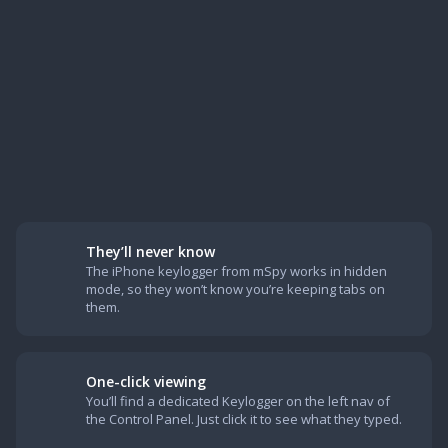
They’ll never know
The iPhone keylogger from mSpy works in hidden
mode, so they won’t know you’re keeping tabs on
them.
One-click viewing
You’ll find a dedicated Keylogger on the left nav of
the Control Panel. Just click it to see what they typed.