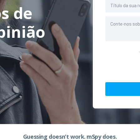
s de
pinião
Guessing doesn’t work.
mSpy does.