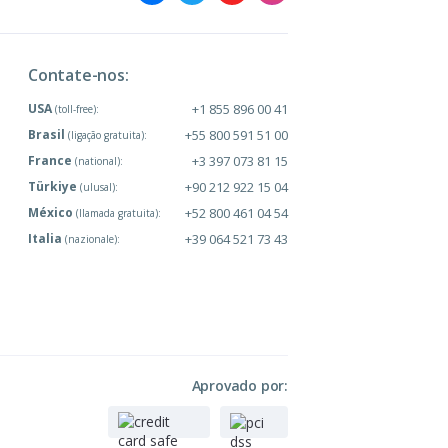
Contate-nos:
USA
+1 855 896 00 41
(toll-free):
Brasil
+55 800 591 51 00
(ligação gratuita):
France
+3 397 073 81 15
(national):
Türkiye
+90 212 922 15 04
(ulusal):
México
+52 800 461 04 54
(llamada gratuita):
Italia
+39 064 521 73 43
(nazionale):
Aprovado por: