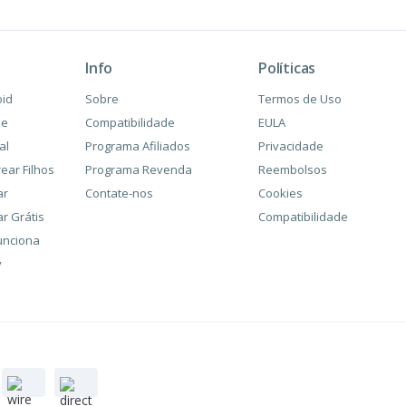
Info
Políticas
oid
Sobre
Termos de Uso
ne
Compatibilidade
EULA
al
Programa Afiliados
Privacidade
ear Filhos
Programa Revenda
Reembolsos
ar
Contate-nos
Cookies
ar Grátis
Compatibilidade
unciona
y