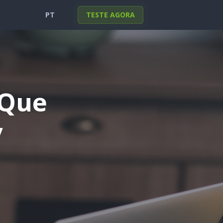
PT
TESTE AGORA
English
Portuguese
Deutsch
Français
Español
Italiano
Türkçe
日本
 Que
Polski
y