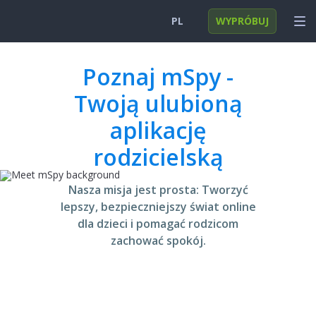
PL
WYPRÓBUJ
English
ZALOGUJ SIĘ
Poznaj mSpy -
Twoją ulubioną
Deutsch
FUNKCJE
aplikację
Español
ROZWIĄZANIA
rodzicielską
Türkçe
FAQ
日本
Nasza misja jest prosta: Tworzyć
lepszy, bezpieczniejszy świat online
Polski
dla dzieci i pomagać rodzicom
Nederlands
zachować spokój.