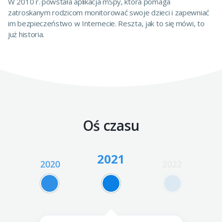
W 2010 r. powstała aplikacja mSpy, która pomaga
zatroskanym rodzicom monitorować swoje dzieci i zapewniać
im bezpieczeństwo w Internecie. Reszta, jak to się mówi, to
już historia.
Oś czasu
2021
019
2020
2022