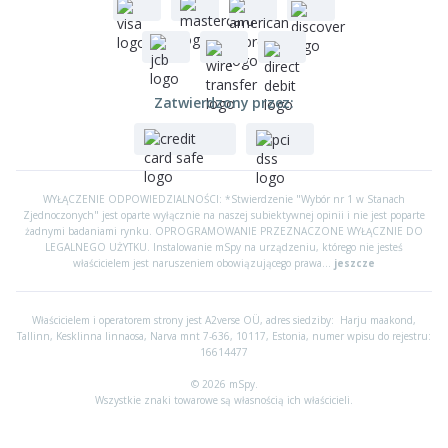
Zatwierdzony przez:
WYŁĄCZENIE ODPOWIEDZIALNOŚCI: *Stwierdzenie "Wybór nr 1 w Stanach
Zjednoczonych" jest oparte wyłącznie na naszej subiektywnej opinii i nie jest poparte
żadnymi badaniami rynku. OPROGRAMOWANIE PRZEZNACZONE WYŁĄCZNIE DO
LEGALNEGO UŻYTKU. Instalowanie mSpy na urządzeniu, którego nie jesteś
właścicielem jest naruszeniem obowiązującego prawa...
jeszcze
Właścicielem i operatorem strony jest A2verse OÜ, adres siedziby:
Harju maakond,
Tallinn, Kesklinna linnaosa, Narva mnt 7-636, 10117, Estonia, numer wpisu do rejestru:
16614477
© 2026 mSpy.
Wszystkie znaki towarowe są własnością ich właścicieli.