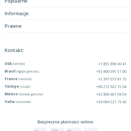
Popularne
Informacje
Prawne
Kontakt:
USA
+1 855 896 00 41
(toll-free):
Brasil
+55 800 591 51 00
(ligação gratuita):
France
+3 397 073 81 15
(national):
Türkiye
+90 212 922 15 04
(ulusal):
México
+52 800 461 04 54
(llamada gratuita):
Italia
+39 064 521 73 43
(nazionale):
Bezpieczne płatności online: