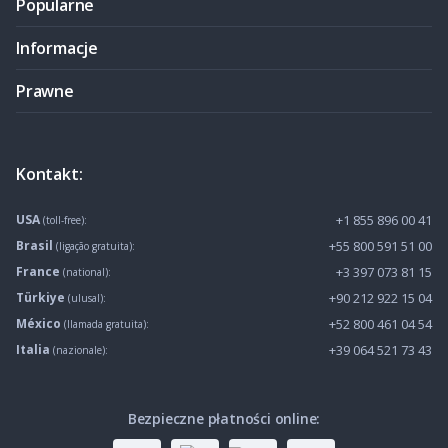
Popularne
Informacje
Prawne
Kontakt:
USA
+1 855 896 00 41
(toll-free):
Brasil
+55 800 591 51 00
(ligação gratuita):
France
+3 397 073 81 15
(national):
Türkiye
+90 212 922 15 04
(ulusal):
México
+52 800 461 04 54
(llamada gratuita):
Italia
+39 064 521 73 43
(nazionale):
Bezpieczne płatności online: