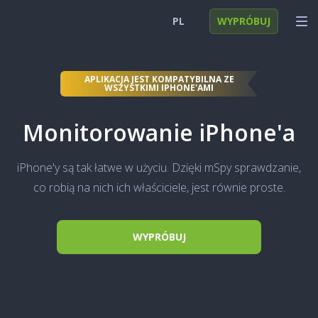
PL
WYPRÓBUJ
English
ZALOGUJ SIĘ
APLIKACJA JEST KOMPATYBILNA ZE
WSZYSTKIMI IPHONE'AMI
Deutsch
FUNKCJE
Monitorowanie iPhone'a
Español
ROZWIĄZANIA
Türkçe
FAQ
iPhone'y są tak łatwe w użyciu. Dzięki mSpy sprawdzanie,
日本
co robią na nich ich właściciele, jest równie proste.
Polski
WYPRÓBUJ
Nederlands