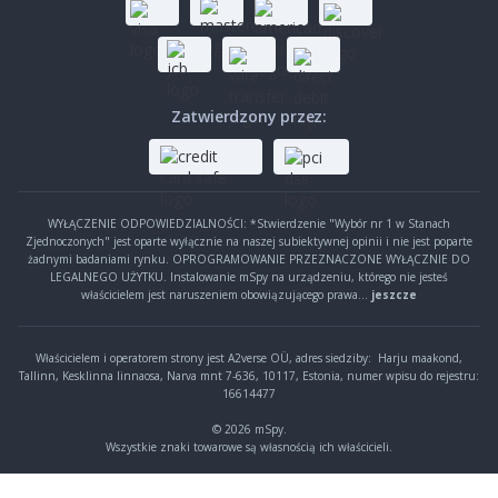
Zatwierdzony przez:
WYŁĄCZENIE ODPOWIEDZIALNOŚCI: *Stwierdzenie "Wybór nr 1 w Stanach
Zjednoczonych" jest oparte wyłącznie na naszej subiektywnej opinii i nie jest poparte
żadnymi badaniami rynku. OPROGRAMOWANIE PRZEZNACZONE WYŁĄCZNIE DO
LEGALNEGO UŻYTKU. Instalowanie mSpy na urządzeniu, którego nie jesteś
właścicielem jest naruszeniem obowiązującego prawa...
jeszcze
Właścicielem i operatorem strony jest A2verse OÜ, adres siedziby:
Harju maakond,
Tallinn, Kesklinna linnaosa, Narva mnt 7-636, 10117, Estonia, numer wpisu do rejestru:
16614477
© 2026 mSpy.
Wszystkie znaki towarowe są własnością ich właścicieli.