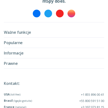
mSpy does.
Ważne funkcje
Popularne
Informacje
Prawne
Kontakt:
USA
+1 855 896 00 41
(toll-free):
Brasil
+55 800 591 51 00
(ligação gratuita):
France
+3 397 073 81 15
(national):