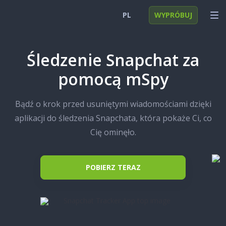
PL
WYPRÓBUJ
English
ZALOGUJ SIĘ
Śledzenie Snapchat za
Deutsch
FUNKCJE
pomocą mSpy
Español
ROZWIĄZANIA
Bądź o krok przed usuniętymi wiadomościami dzięki
Türkçe
FAQ
aplikacji do śledzenia Snapchata, która pokaże Ci, co
日本
Cię ominęło.
Polski
POBIERZ TERAZ
Nederlands