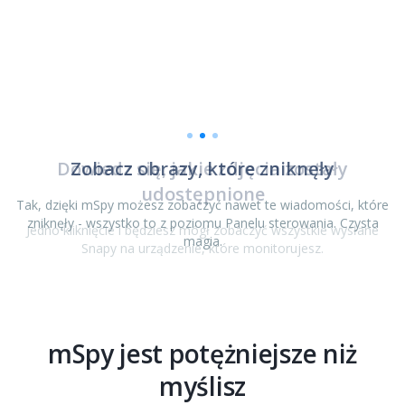
o
Zobacz obrazy, które zniknęły
Tak, dzięki mSpy możesz zobaczyć nawet te wiadomości, które
zniknęły - wszystko to z poziomu Panelu sterowania. Czysta
 i
e
e
magia.
mSpy jest potężniejsze niż
myślisz