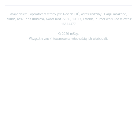
Właścicielem i operatorem strony jest A2verse OÜ, adres siedziby:
Harju maakond,
Tallinn, Kesklinna linnaosa, Narva mnt 7-636, 10117, Estonia, numer wpisu do rejestru:
16614477
© 2026 mSpy.
Wszystkie znaki towarowe są własnością ich właścicieli.