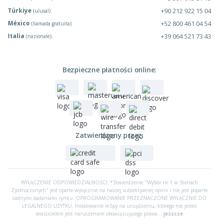
Türkiye
+90 212 922 15 04
(ulusal):
México
+52 800 461 04 54
(llamada gratuita):
Italia
+39 064 521 73 43
(nazionale):
Bezpieczne płatności online:
Zatwierdzony przez:
WYŁĄCZENIE ODPOWIEDZIALNOŚCI: *Stwierdzenie "Wybór nr 1 w Stanach
Zjednoczonych" jest oparte wyłącznie na naszej subiektywnej opinii i nie jest poparte
żadnymi badaniami rynku. OPROGRAMOWANIE PRZEZNACZONE WYŁĄCZNIE DO
LEGALNEGO UŻYTKU. Instalowanie mSpy na urządzeniu, którego nie jesteś
właścicielem jest naruszeniem obowiązującego prawa...
jeszcze