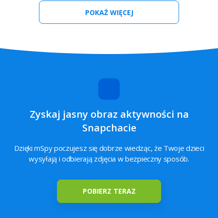
POKAŻ WIĘCEJ
Line
Viber
Kik
Instagram
Aktualna
Geo-Fencing
lokalizacja
GPS
Zyskaj jasny obraz aktywności na
Snapchacie
Zainstalowane
Keylogger
Zapisane
Dzięki mSpy poczujesz się dobrze wiedząc, że Twoje dzieci
aplikacje
media
wysyłają i odbierają zdjęcia w bezpieczny sposób.
Historia
Blokowanie
POBIERZ TERAZ
przeglądania
stron
internetowych