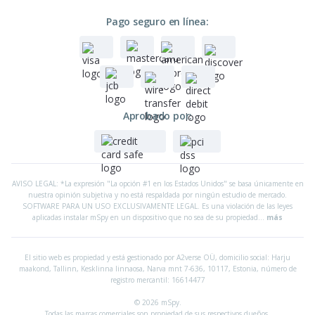
Pago seguro en línea:
Aprobado por:
AVISO LEGAL: *La expresión "La opción #1 en los Estados Unidos" se basa únicamente en
nuestra opinión subjetiva y no está respaldada por ningún estudio de mercado.
SOFTWARE PARA UN USO EXCLUSIVAMENTE LEGAL. Es una violación de las leyes
aplicadas instalar mSpy en un dispositivo que no sea de su propiedad...
más
El sitio web es propiedad y está gestionado por A2verse OÜ, domicilio social:
Harju
maakond, Tallinn, Kesklinna linnaosa, Narva mnt 7-636, 10117, Estonia, número de
registro mercantil: 16614477
© 2026 mSpy.
Todas las marcas comerciales son propiedad de sus respectivos dueños.