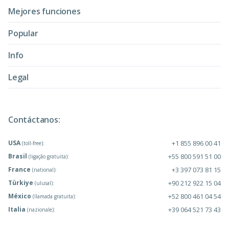
Mejores funciones
Popular
Info
Legal
Contáctanos:
USA
+1 855 896 00 41
(toll-free):
Brasil
+55 800 591 51 00
(ligação gratuita):
France
+3 397 073 81 15
(national):
Türkiye
+90 212 922 15 04
(ulusal):
México
+52 800 461 04 54
(llamada gratuita):
Italia
+39 064 521 73 43
(nazionale):