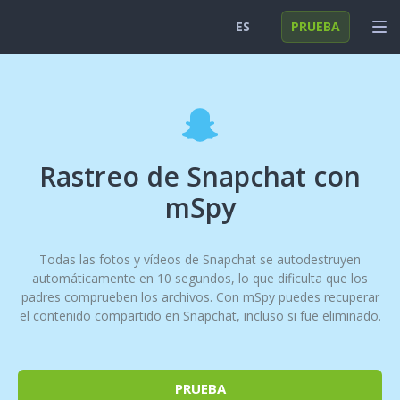
ES
PRUEBA
English
INICIAR SESIÓN
Deutsch
FUNCIONES
Español
SOLUCIONES
Rastreo de Snapchat con
Türkçe
FAQ
mSpy
日本
Todas las fotos y vídeos de Snapchat se autodestruyen
Polski
automáticamente en 10 segundos, lo que dificulta que los
padres comprueben los archivos. Con mSpy puedes recuperar
Nederlands
el contenido compartido en Snapchat, incluso si fue eliminado.
PRUEBA