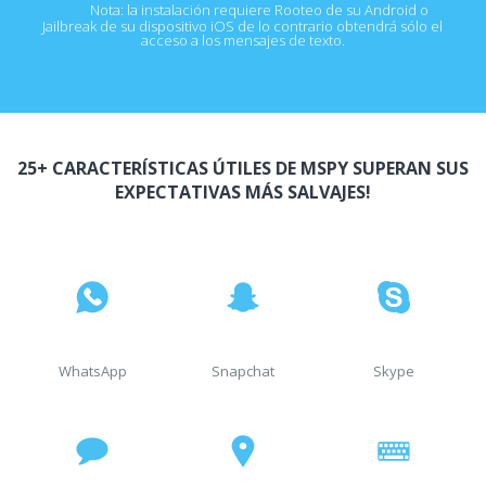
Nota: la instalación requiere Rooteo de su Android o
Jailbreak de su dispositivo iOS de lo contrario obtendrá sólo el
acceso a los mensajes de texto.
25+ CARACTERÍSTICAS ÚTILES DE MSPY SUPERAN SUS
EXPECTATIVAS MÁS SALVAJES!
WhatsApp
Snapchat
Skype