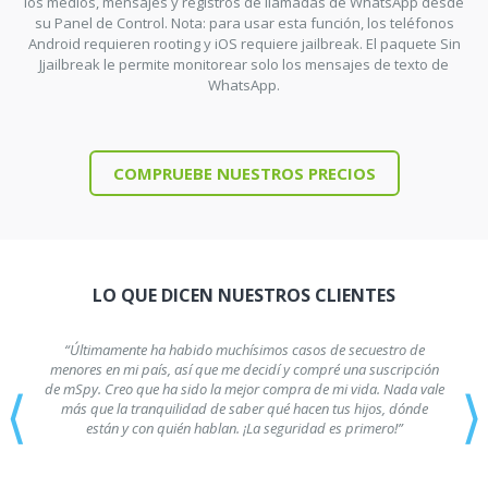
los medios, mensajes y registros de llamadas de WhatsApp desde
su Panel de Control. Nota: para usar esta función, los teléfonos
Android requieren rooting y iOS requiere jailbreak. El paquete Sin
Jjailbreak le permite monitorear solo los mensajes de texto de
WhatsApp.
COMPRUEBE NUESTROS PRECIOS
LO QUE DICEN NUESTROS CLIENTES
“Últimamente ha habido muchísimos casos de secuestro de
menores en mi país, así que me decidí y compré una suscripción
⟨
⟩
de mSpy. Creo que ha sido la mejor compra de mi vida. Nada vale
más que la tranquilidad de saber qué hacen tus hijos, dónde
están y con quién hablan. ¡La seguridad es primero!”