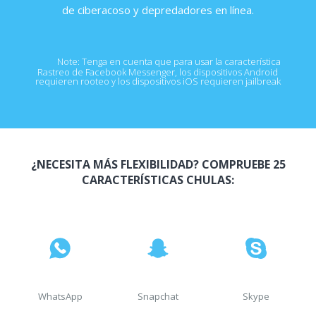
de ciberacoso y depredadores en línea.
Note: Tenga en cuenta que para usar la característica
Rastreo de Facebook Messenger, los dispositivos Android
requieren rooteo y los dispositivos iOS requieren jailbreak
¿NECESITA MÁS FLEXIBILIDAD? COMPRUEBE 25
CARACTERÍSTICAS CHULAS:
WhatsApp
Snapchat
Skype