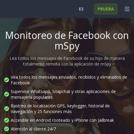
ES
PRUEBA
English
INICIAR SESIÓN
Monitoreo de Facebook con
Deutsch
FUNCIONES
mSpy
Español
SOLUCIONES
Lea todos los mensajes de Facebook de su hijo de manera
totalmente remota con la aplicación de mSpy
Türkçe
FAQ
日本
Vea todos los mensajes enviados, recibidos y eliminados de
Facebook
Polski
Supervise Whatsapp, Snapchat y otras aplicaciones de
mensajería populares.
Nederlands
Rastreo de localización GPS, keylogger, historial de
navegación y 25 funciones más
Accesible en Android rooteado y iPhone con Jailbreak
Atención al cliente 24/7