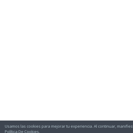
Usamos las cookies para mejorar tu experiencia. Al continuar, manifies
Política De Cookies
.