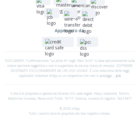
Approvato da:
DISCLAIMER: *L'affermazione "La scelta #1 negli Stati Uniti" si basa esclusivamente sulla
nostra opinione soggettiva e non è supportata da alcuna ricerca di mercato. SOFTWARE
DESTINATO ESCLUSIVAMENTE AD UN USO LEGALE. È una violazione delle leggi
applicabili installare mSpy su un dispositivo che non si possegga...
più
Il sito è di proprietà e operato da A2verse OÜ, sede legale:
Harju maakond, Tallinn,
Kesklinna linnaosa, Narva mnt 7-636, 10117, Estonia, numero di registro: 16614477
© 2026 mSpy.
Tutti i marchi sono di proprietà dei loro rispettivi titolari.