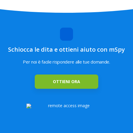
Instagram
La posizione
Geo-Fencing
GPS corrente
Schiocca le dita e ottieni aiuto con mSpy
Applicazioni
Keylogger
Contenuti
Per noi è facile rispondere alle tue domande.
installate
salvati
OTTIENI ORA
Cronologia di
Blocco dei siti
navigazione
web