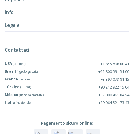
Info
Legale
Contattaci:
USA
+1 855 896 00 41
(toll-free):
Brasil
+55 800 591 51 00
(ligação gratuita):
France
+3 397 073 81 15
(national):
Türkiye
+90 212 922 15 04
(ulusal):
México
+52 800 461 04 54
(llamada gratuita):
Italia
+39 064 521 73 43
(nazionale):
Pagamento sicuro online: