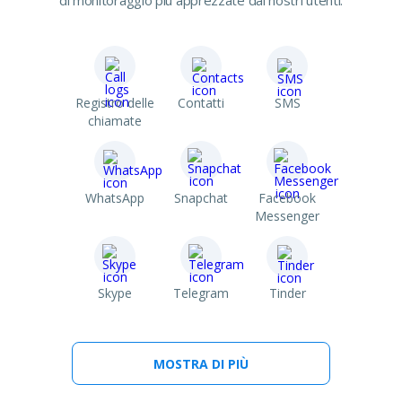
di monitoraggio più apprezzate dai nostri utenti:
Registro delle
Contatti
SMS
chiamate
WhatsApp
Snapchat
Facebook
Messenger
Skype
Telegram
Tinder
MOSTRA DI PIÙ
Line
Viber
Kik