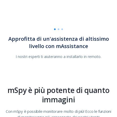
o
Approfitta di un'assistenza di altissimo
Ottieni un aiuto rapido con la Linea
Prioritaria di Assistenza
livello con mAssistance
Passa velocemente in testa alla fila e ricevi aiuto senza
I nostri esperti ti aiuteranno a installarlo in remoto.
aspettare.
mSpy è più potente di quanto
immagini
Con mSpy è possibile monitorare molto di più! Ecco le funzioni