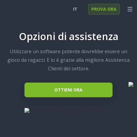
IT
PROVA ORA
English
ACCEDI
Opzioni di assistenza
Deutsch
FUNZIONI
Utilizzare un software potente dovrebbe essere un
Español
SOLUZIONI
gioco da ragazzi. E lo è grazie alla migliore Assistenza
Türkçe
FAQ
Clienti del settore.
日本
OTTIENI ORA
Polski
Nederlands