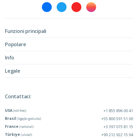
Funzioni principali
Popolare
Info
Legale
Contattaci:
USA
+1 855 896 00 41
(toll-free):
Brasil
+55 800 591 51 00
(ligação gratuita):
France
+3 397 073 81 15
(national):
Türkiye
+90 212 922 15 04
(ulusal):