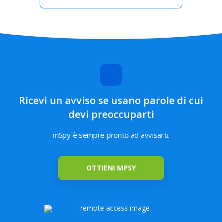
Line
Viber
Kik
Instagram
La posizione
Geo-Fencing
GPS corrente
Ricevi un avviso se usano parole di cui
devi preoccuparti
Applicazioni
Keylogger
Contenuti
installate
salvati
mSpy è sempre pronto ad avvisarti.
Cronologia di
OTTIENI MPSY
Blocco dei siti
navigazione
web