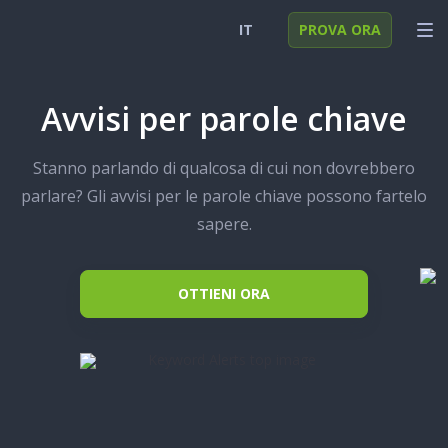
IT
PROVA ORA
English
ACCEDI
Avvisi per parole chiave
Deutsch
FUNZIONI
Stanno parlando di qualcosa di cui non dovrebbero
Español
SOLUZIONI
parlare? Gli avvisi per le parole chiave possono fartelo
Türkçe
FAQ
sapere.
日本
OTTIENI ORA
Polski
Nederlands