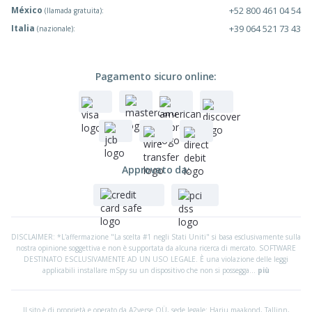
México
+52 800 461 04 54
(llamada gratuita):
Italia
+39 064 521 73 43
(nazionale):
Pagamento sicuro online:
Approvato da:
DISCLAIMER: *L'affermazione "La scelta #1 negli Stati Uniti" si basa esclusivamente sulla
nostra opinione soggettiva e non è supportata da alcuna ricerca di mercato. SOFTWARE
DESTINATO ESCLUSIVAMENTE AD UN USO LEGALE. È una violazione delle leggi
applicabili installare mSpy su un dispositivo che non si possegga...
più
Il sito è di proprietà e operato da A2verse OÜ, sede legale:
Harju maakond, Tallinn,