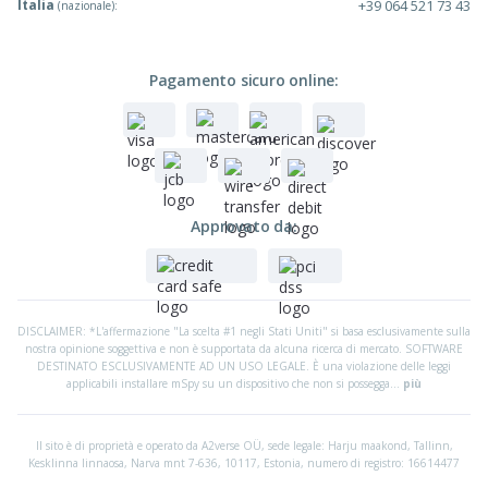
Italia
+39 064 521 73 43
(nazionale):
Pagamento sicuro online:
Approvato da:
DISCLAIMER: *L'affermazione "La scelta #1 negli Stati Uniti" si basa esclusivamente sulla
nostra opinione soggettiva e non è supportata da alcuna ricerca di mercato. SOFTWARE
DESTINATO ESCLUSIVAMENTE AD UN USO LEGALE. È una violazione delle leggi
applicabili installare mSpy su un dispositivo che non si possegga...
più
Il sito è di proprietà e operato da A2verse OÜ, sede legale:
Harju maakond, Tallinn,
Kesklinna linnaosa, Narva mnt 7-636, 10117, Estonia, numero di registro: 16614477