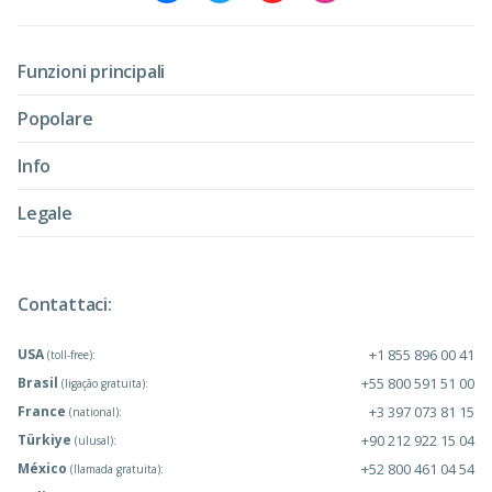
Funzioni principali
Popolare
Info
Legale
Contattaci:
USA
+1 855 896 00 41
(toll-free):
Brasil
+55 800 591 51 00
(ligação gratuita):
France
+3 397 073 81 15
(national):
Türkiye
+90 212 922 15 04
(ulusal):
México
+52 800 461 04 54
(llamada gratuita):