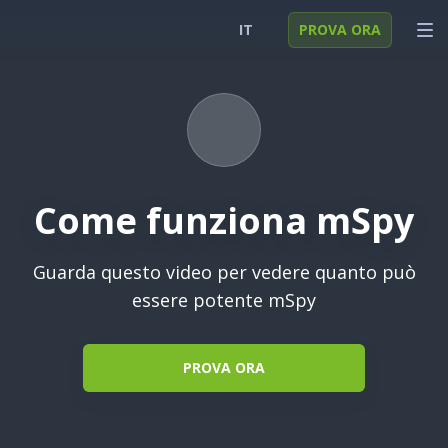
IT
PROVA ORA
English
ACCEDI
Deutsch
FUNZIONI
Español
SOLUZIONI
Come funziona mSpy
Türkçe
FAQ
日本
Guarda questo video per vedere quanto può
Polski
essere potente mSpy
Nederlands
PROVA ORA