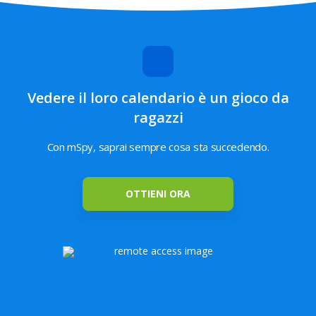
Instagram
La posizione
Geo-Fencing
GPS corrente
Vedere il loro calendario è un gioco da
ragazzi
Applicazioni
Keylogger
Contenuti
installate
salvati
Con mSpy, saprai sempre cosa sta succedendo.
Cronologia di
OTTIENI ORA
Blocco dei siti
navigazione
web