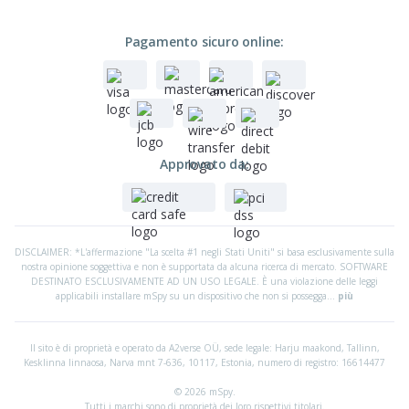
Pagamento sicuro online:
Approvato da:
DISCLAIMER: *L'affermazione "La scelta #1 negli Stati Uniti" si basa esclusivamente sulla
nostra opinione soggettiva e non è supportata da alcuna ricerca di mercato. SOFTWARE
DESTINATO ESCLUSIVAMENTE AD UN USO LEGALE. È una violazione delle leggi
applicabili installare mSpy su un dispositivo che non si possegga...
più
Il sito è di proprietà e operato da A2verse OÜ, sede legale:
Harju maakond, Tallinn,
Kesklinna linnaosa, Narva mnt 7-636, 10117, Estonia, numero di registro: 16614477
© 2026 mSpy.
Tutti i marchi sono di proprietà dei loro rispettivi titolari.