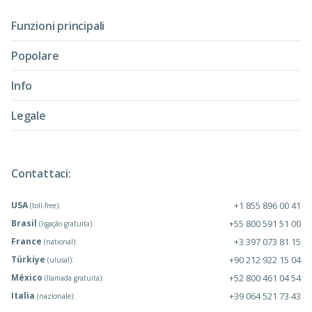
Funzioni principali
Popolare
Info
Legale
Contattaci:
USA
+1 855 896 00 41
(toll-free):
Brasil
+55 800 591 51 00
(ligação gratuita):
France
+3 397 073 81 15
(national):
Türkiye
+90 212 922 15 04
(ulusal):
México
+52 800 461 04 54
(llamada gratuita):
Italia
+39 064 521 73 43
(nazionale):