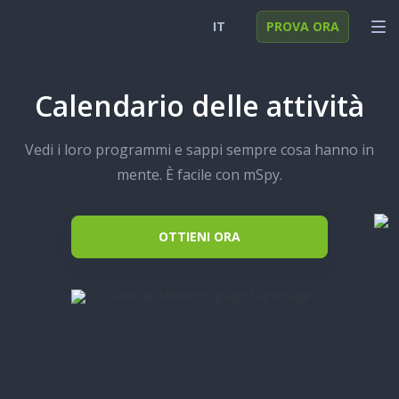
IT
PROVA ORA
English
ACCEDI
Calendario delle attività
Deutsch
FUNZIONI
Vedi i loro programmi e sappi sempre cosa hanno in
Español
SOLUZIONI
mente. È facile con mSpy.
Türkçe
FAQ
日本
OTTIENI ORA
Polski
Nederlands