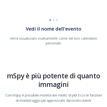
Ottieni una descrizione dettagliata
Vedi il nome dell'evento
Verrà visualizzato esattamente come nel loro calendario
Che include cosa sta accadendo e dove sta accadendo.
personale.
mSpy è più potente di quanto
immagini
Con mSpy è possibile monitorare molto di più! Ecco le funzioni
di monitoraggio più apprezzate dai nostri utenti: