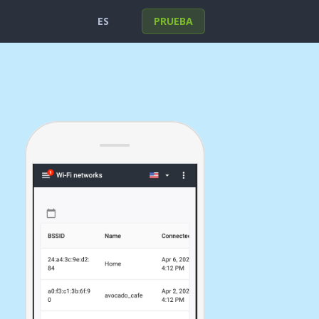
ES
PRUEBA
English
Portuguese
Deutsch
Français
Español
Italiano
Türkçe
한국의
日本
العربية
Polski
हिंदी
Nederlands