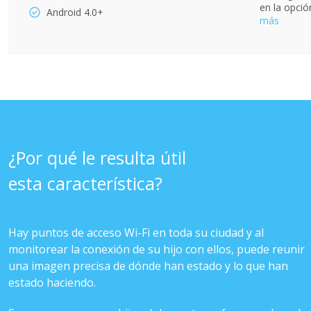
en la opci
Android 4.0+
más
¿Por qué le resulta útil
esta característica?
Hay puntos de acceso Wi-Fi en toda su ciudad y al
monitorear la conexión de su hijo con ellos, puede reunir
una imagen precisa de dónde han estado y lo que han
estado haciendo.