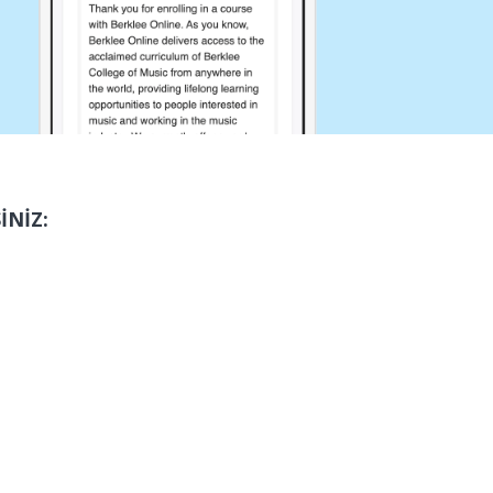
İNİZ: