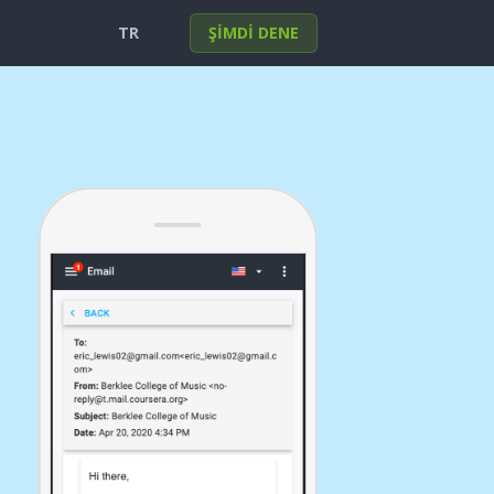
TR
ŞİMDİ DENE
English
Portuguese
Deutsch
Français
Español
Italiano
Türkçe
한국의
日本
العربية
Polski
हिंदी
Nederlands