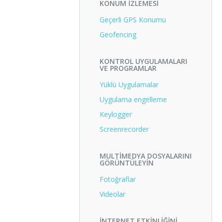
KONUM İZLEMESI
Geçerli GPS Konumu
Geofencing
KONTROL UYGULAMALARI
VE PROGRAMLAR
Yüklü Uygulamalar
Uygulama engelleme
Keylogger
Screenrecorder
MULTIMEDYA DOSYALARINI
GÖRÜNTÜLEYIN
Fotoğraflar
Videolar
İNTERNET ETKINLIĞINI