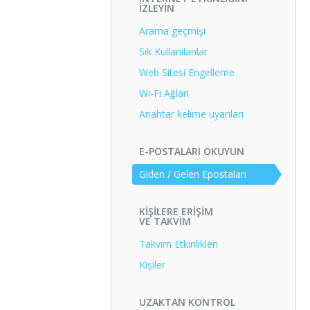
İZLEYIN
Arama geçmişi
Sık Kullanılanlar
Web Sitesi Engelleme
Wi-Fi Ağları
Anahtar kelime uyarıları
E-POSTALARI OKUYUN
Giden / Gelen Epostaları
KIŞILERE ERIŞIM
VE TAKVIM
Takvim Etkinlikleri
Kişiler
UZAKTAN KONTROL