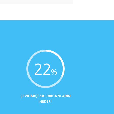
22
%
ÇEVRIMIÇI SALDIRGANLARIN
HEDEFI