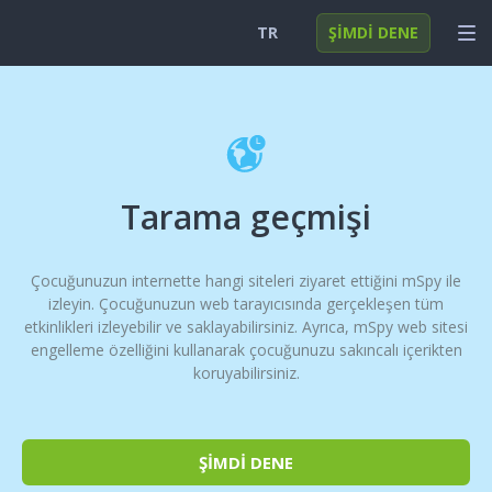
TR
ŞİMDİ DENE
English
GIRIŞ YAP
Deutsch
ÖZELLİKLER
Español
ÇÖZÜMLER
Tarama geçmişi
Türkçe
SSS
Çocuğunuzun internette hangi siteleri ziyaret ettiğini mSpy ile
日本
izleyin. Çocuğunuzun web tarayıcısında gerçekleşen tüm
Polski
etkinlikleri izleyebilir ve saklayabilirsiniz. Ayrıca, mSpy web sitesi
engelleme özelliğini kullanarak çocuğunuzu sakıncalı içerikten
Nederlands
koruyabilirsiniz.
ŞİMDİ DENE