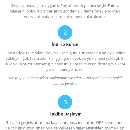
İhtiyaçlarınıza göre uygun mSpy abonelik planını seçin. Fatura
bilgilerini doldurup siparişinizi gönderin. Ödeme onaylandıktan
sonra talimatları içeren bir e-posta alacaksınız.
İndirip Kurun
E-postadaki talimatları izleyerek çocuğunuzun cihazına mSpy`ı indirip
yükleyin. Çok fazla teknik bilgiye gerek yok ve yüklemesi yaklaşık 5-
10 dakika sürer. Herhangi bir sorunuz varsa müşteri desteğimiz 7/24
yardım etmeye hazır.
Not: mSpy`ı tüm özellikleri kullanmak için cihazınızın root`lu / jailbreak`li
olması gerekir.
Takibe Başlayın
Tarama geçmişini, arama kayıtlarını, kısa mesajları, GPS konumunu
ve çocuğunuzun cihazında gerçekleşen diğer etkinlikleri görmek için