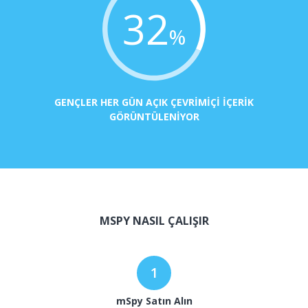
32
%
GENÇLER HER GÜN AÇIK ÇEVRIMIÇI IÇERIK
GÖRÜNTÜLENIYOR
MSPY NASIL ÇALIŞIR
mSpy Satın Alın