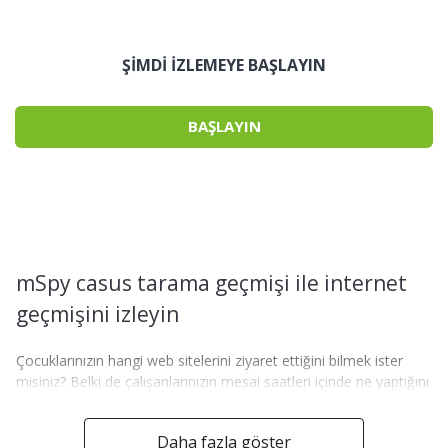
ŞIMDI IZLEMEYE BAŞLAYIN
BAŞLAYIN
mSpy casus tarama geçmişi ile internet
geçmişini izleyin
Çocuklarınızın hangi web sitelerini ziyaret ettiğini bilmek ister
misiniz? Belki de çalışanlarınızın mesai saatleri içinde ne yaptığını
da bilmek istediniz. Bugün, bu durum daha da basitleşiyor.
Birçok şirket, tarama geçmişi takip hizmeti sunar, ancak hepsi
Daha fazla göster
aynı derecede iyi değildir. Doğru hizmeti seçmek, avantaj ve