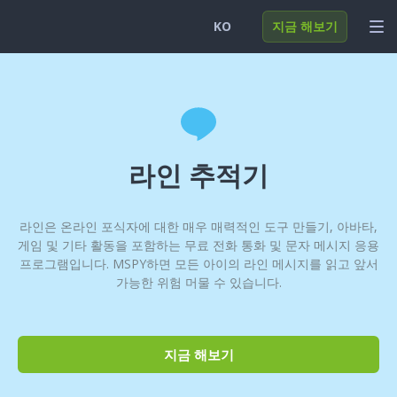
KO
지금 해보기
English
로그인
Deutsch
기능
Español
솔루션
라인 추적기
Türkçe
FAQ
라인은 온라인 포식자에 대한 매우 매력적인 도구 만들기, 아바타,
日本
게임 및 기타 활동을 포함하는 무료 전화 통화 및 문자 메시지 응용
Polski
프로그램입니다. MSPY하면 모든 아이의 라인 메시지를 읽고 앞서
가능한 위험 머물 수 있습니다.
Nederlands
지금 해보기