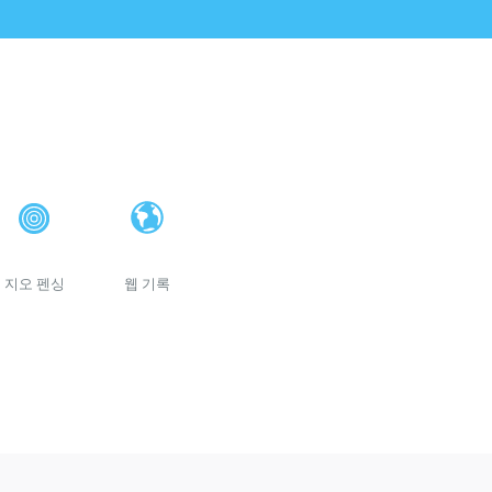
지오 펜싱
웹 기록