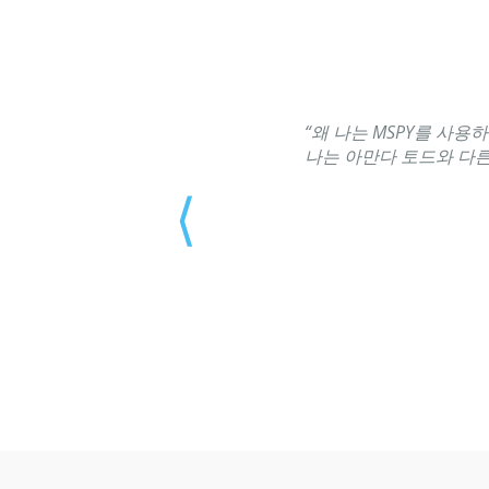
“왜 나는 MSPY를 사
나는 아만다 토드와 다른
⟨