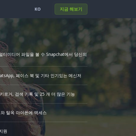
KO
지금 해보기
English
Portuguese
Deutsch
Français
Español
Italiano
멀티미디어 파일을 볼 수 Snapchat에서 당신의
Türkçe
한국의
日本
العربية
Polski
हिंदी
atsApp, 페이스 북 및 기타 인기있는 메신저
Nederlands
 키로거, 검색 기록 및 25 개 더 많은 기능
와 탈옥 아이폰에 액세스
 지원