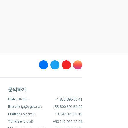
문의하기:
USA
+1 855 896 00 41
(toll-free):
Brasil
+55 800 591 51 00
(ligação gratuita):
France
+3 397 073 81 15
(national):
Türkiye
+90 212 922 15 04
(ulusal):