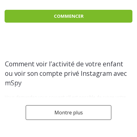
COMMENCER
Comment voir l’activité de votre enfant
ou voir son compte privé Instagram avec
mSpy
Vous demandez-vous souvent s’il est possible de suivre votre
enfant sur Instagram sans qu’il le sache? Vous n’êtes
certainement pas le seul ou la seule à vouloir lire les messages,
Montre plus
l’historique des conversations et avoir accès à l’historique
Instagram de votre enfant. Peu importe ce qui motive ce désir,
sachez qu’il existe bien évidemment des solutions qui vous le
permettent. Malheureusement, il n’existe pas encore beaucoup