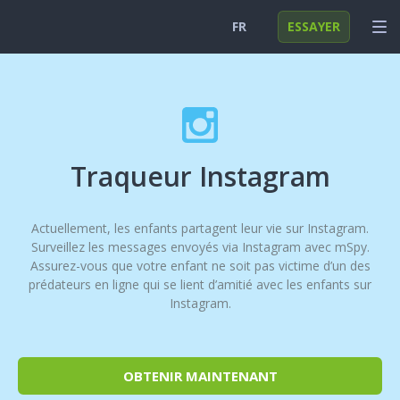
FR
ESSAYER
English
CONNEXION
Deutsch
FONCTIONS
Español
SOLUTIONS
Traqueur Instagram
Türkçe
FAQ
Actuellement, les enfants partagent leur vie sur Instagram.
日本
Surveillez les messages envoyés via Instagram avec mSpy.
Polski
Assurez-vous que votre enfant ne soit pas victime d’un des
prédateurs en ligne qui se lient d’amitié avec les enfants sur
Nederlands
Instagram.
OBTENIR MAINTENANT