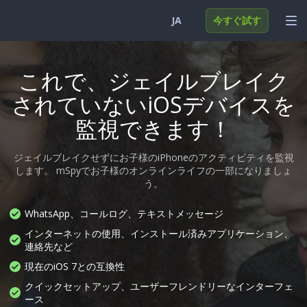
JA
今すぐ試す
English
ログイン
これで、ジェイルブレイク
Deutsch
機能
されていないiOSデバイスを
監視できます！
Español
ソリューション
Türkçe
よくある質問
ジェイルブレイクせずにお子様のiPhoneのアクティビティを監視
します。 mSpyでお子様のオンラインライフの一部になりましょ
日本
う。
Polski
WhatsApp、コールログ、テキストメッセージ
Nederlands
インターネットの使用、インストール済みアプリケーション、
連絡先など
現在のiOS 7との互換性
クイックセットアップ、ユーザーフレンドリーなインターフェ
ース