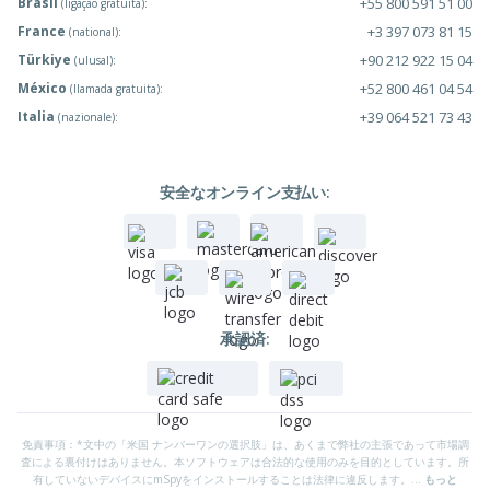
Brasil
+55 800 591 51 00
(ligação gratuita):
France
+3 397 073 81 15
(national):
Türkiye
+90 212 922 15 04
(ulusal):
México
+52 800 461 04 54
(llamada gratuita):
Italia
+39 064 521 73 43
(nazionale):
安全なオンライン支払い:
承認済:
免責事項：*文中の「米国 ナンバーワンの選択肢」は、あくまで弊社の主張であって市場調
査による裏付けはありません。本ソフトウェアは合法的な使用のみを目的としています。所
有していないデバイスにmSpyをインストールすることは法律に違反します。...
もっと