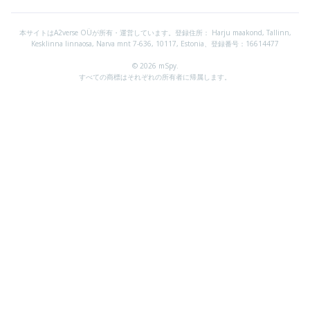
本サイトはA2verse OÜが所有・運営しています。登録住所：
Harju maakond, Tallinn,
Kesklinna linnaosa, Narva mnt 7-636, 10117, Estonia、登録番号：16614477
© 2026 mSpy.
すべての商標はそれぞれの所有者に帰属します。