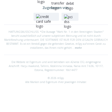
Handy orten
Zugelassen von:
SMS lesen
Browserchronik sehen
Apps blockieren
HAFTUNGSAUSSCHLUSS: *Die Aussage "Wahl Nr. 1 in den Vereinigten Staaten"
beruht ausschließlich auf unserer subjektiven Meinung und ist nicht durch
Keylogger
Marktforschung untermauert. DIE SOFTWARE IST NUR FÜR DEN LEGALEN GEBRAUCH
BESTIMMT. Es ist ein Verstoß gegen die geltenden Gesetze, mSpy auf einem Gerät zu
U.v.m.
installieren, das Ihnen nicht gehört...
mehr
Soziale Medien und der Druck auf den
Die Website ist Eigentum und wird betrieben von A2verse OÜ, eingetragene
Anschrift:
Harju maakond, Tallinn, Kesklinna linnaosa, Narva mnt 7-636, 10117,
Schultern Ihrer Kinder
Estonia, Registernummer: 16614477
© 2026 mSpy.
Das Problem ist, dass diese sogenannten sozialen Medien in
Alle Marken sind Eigentum ihrer jeweiligen Inhaber.
Wahrheit sehr viel Asoziales an den Tag legen. Warum? Weil
jeder immer nur das postet, das er für besonders positiv oder
besonders negativ hält.
Halten Sie die Augen offen und forschen Sie nach: Wie viele Ihrer
Instagram-Follower teilen Bilder vom ganz normalen Alltag?