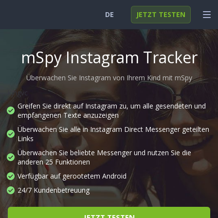
DE
JETZT TESTEN
English
EINLOGGEN
mSpy Instagram Tracker
Deutsch
FUNKTIONEN
Überwachen Sie Instagram von Ihrem Kind mit mSpy
Español
LÖSUNGEN
kjhgvc
Türkçe
FAQ
Greifen Sie direkt auf Instagram zu, um alle gesendeten und
empfangenen Texte anzuzeigen
日本
Überwachen Sie alle in Instagram Direct Messenger geteilten
Links
Polski
Überwachen Sie beliebte Messenger und nutzen Sie die
anderen 25 Funktionen
Nederlands
Verfügbar auf gerootetem Android
24/7 Kundenbetreuung
JETZT TESTEN